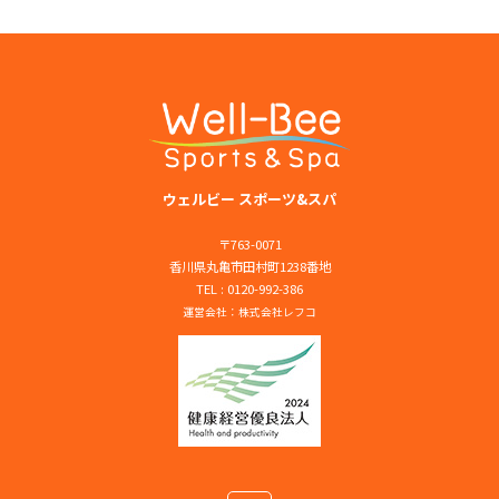
ビ
ゲ
ー
シ
ョ
ウェルビー スポーツ&スパ
ン
〒763-0071
香川県丸亀市田村町1238番地
TEL : 0120-992-386
運営会社：
株式会社レフコ