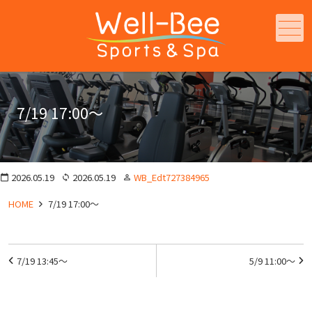
メニュー
7/19 17:00～
2026.05.19
2026.05.19
WB_Edt727384965
calendar_today
loop
person_outline
HOME
7/19 17:00～
投
7/19 13:45～
5/9 11:00～
稿
ナ