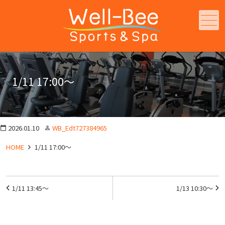
メニュー
1/11 17:00～
2026.01.10
WB_Edt727384965
calendar_today
person_outline
HOME
1/11 17:00～
投
1/11 13:45～
1/13 10:30～
稿
ナ