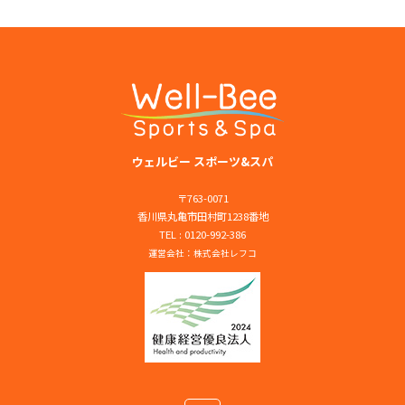
ビ
ゲ
ー
シ
ョ
ウェルビー スポーツ&スパ
ン
〒763-0071
香川県丸亀市田村町1238番地
TEL : 0120-992-386
運営会社：
株式会社レフコ