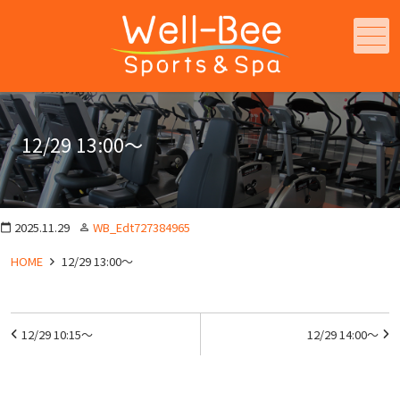
メニュー
12/29 13:00～
2025.11.29
WB_Edt727384965
calendar_today
person_outline
HOME
12/29 13:00～
投
12/29 10:15～
12/29 14:00～
稿
ナ