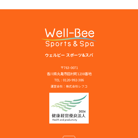
ビ
ゲ
ー
シ
ョ
ウェルビー スポーツ&スパ
ン
〒763-0071
香川県丸亀市田村町1238番地
TEL : 0120-992-386
運営会社：
株式会社レフコ